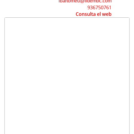
ibartomeu@fidembc.com
936750761
Consulta el web